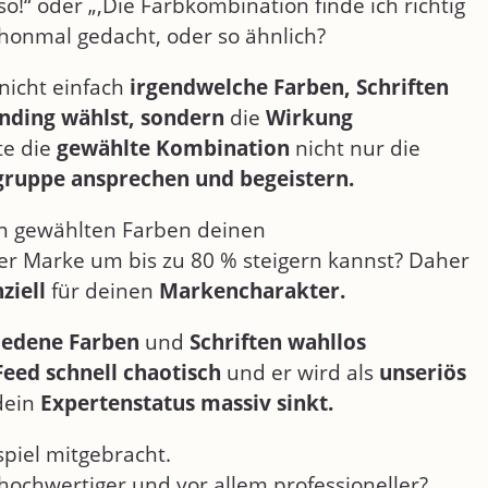
o!“ oder „,Die Farbkombination finde ich richtig
chonmal gedacht, oder so ähnlich?
 nicht einfach
irgendwelche Farben, Schriften
nding wählst, sondern
die
Wirkung
te die
gewählte Kombination
nicht nur die
gruppe ansprechen und begeistern.
en gewählten Farben deinen
er Marke um bis zu 80 % steigern kannst? Daher
ziell
für deinen
Markencharakter.
iedene Farben
und
Schriften wahllos
Feed schnell chaotisch
und er wird als
unseriös
dein
Expertenstatus massiv sinkt.
spiel mitgebracht.
hochwertiger und vor allem professioneller?