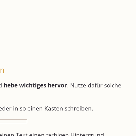
en
d
hebe wichtiges
hervor
. Nutze dafür solche
der in so einen Kasten schreiben.
einen Text einen farbigen Hintergrund.