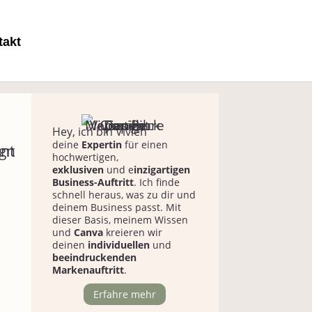
takt
Hey, ich bin Vivien
deine
Expertin
für einen
hochwertigen,
exklusiven
und e
inzigartigen
Business-Auftritt
. Ich finde
schnell heraus, was zu dir und
deinem Business passt. Mit
dieser Basis, meinem Wissen
und
Canva
kreieren wir
deinen
individuellen
und
beeindruckenden
Markenauftritt
.
Erfahre mehr