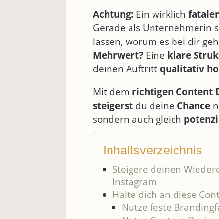
Achtung:
Ein wirklich
fataler
Gerade als Unternehmerin so
lassen, worum es bei dir geh
Mehrwert?
Eine
klare Struk
deinen Auftritt
qualitativ h
Mit dem
richtigen Content 
steigerst
du deine
Chance
n
sondern auch gleich
potenzi
Inhaltsverzeichnis
Steigere deinen Wieder
Instagram
Halte dich an diese Con
Nutze feste Branding