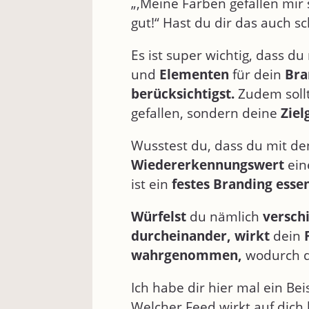
„,Meine Farben gefallen mir s
gut!“ Hast du dir das auch s
Es ist super wichtig, dass du
und
Elementen
für dein
Bra
berücksichtigst.
Zudem soll
gefallen, sondern deine
Ziel
Wusstest du, dass du mit d
Wiedererkennungswert
ein
ist ein
festes Branding
essen
Würfelst
du nämlich
versch
durcheinander, wirkt
dein
wahrgenommen,
wodurch 
Ich habe dir hier mal ein Bei
Welcher Feed wirkt auf dich 