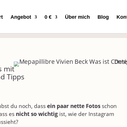
rt
Angebot
0 €
Über mich
Blog
Kon
s mit
nd Tipps
ubst du noch, dass
ein paar nette Fotos
schon
ass es
nicht so wichtig
ist, wie der Instagram
ssieht?