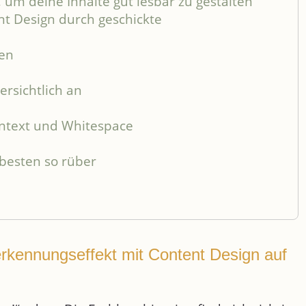
 um deine Inhalte gut lesbar zu gestalten
t Design durch geschickte
xen
rsichtlich an
ntext und Whitespace
besten so rüber
rkennungseffekt mit Content Design auf