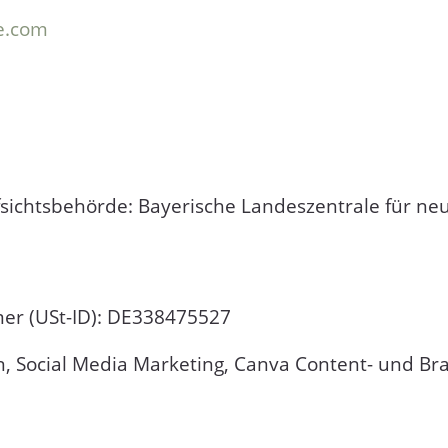
e.com
fsichtsbehörde: Bayerische Landeszentrale für ne
er (USt-ID): DE338475527
n, Social Media Marketing, Canva Content- und B